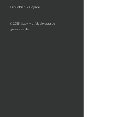
Erişilebilirlik Beyanı
© 2035, Uzay Mutfak altyapısı ve
güvencesiyle