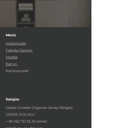
Menü
Hakkımızda
Fabrika Tanıtım
Mutfak
Banyo
Kampanyalar
İletişim
Gebze Güzeller Organize Sanayi Bölgesi
GEBZE-KOCAELİ
+
90 262 751 35 23
(4Hat)