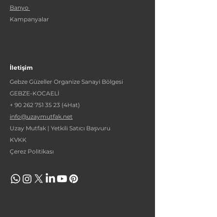
Banyo
Kampanyalar
İletişim
Gebze Güzeller Organize Sanayi Bölgesi
GEBZE-KOCAELİ
+
90 262 751 35 23
(4Hat)
info@uzaymutfak.net
Uzay Mutfak | Yetkili Satıcı Başvuru
KVKK
Çerez Politikası