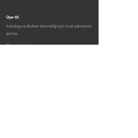
Üye Ol
Katalog ve Bülten aboneliği için mail adresinizi
giriniz.
E-posta
Gönder