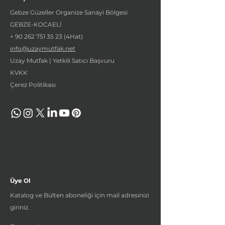
Gebze Güzeller Organize Sanayi Bölgesi
GEBZE-KOCAELİ
+
90 262 751 35 23
(4Hat)
info@uzaymutfak.net
Uzay Mutfak | Yetkili Satıcı Başvuru
KVKK
Çerez Politikası
Üye Ol
Katalog ve Bülten aboneliği için mail adresinizi
giriniz.