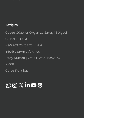
İletişim
Gebze Güzeller Organize Sanayi Bölgesi
GEBZE-KOCAELİ
+
90 262 751 35 23
(4Hat)
info@uzaymutfak.net
Uzay Mutfak | Yetkili Satıcı Başvuru
KVKK
Çerez Politikası