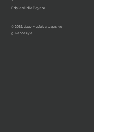
Erişilebilirlik Beyanı
© 2035, Uzay Mutfak altyapısı ve
güvencesiyle