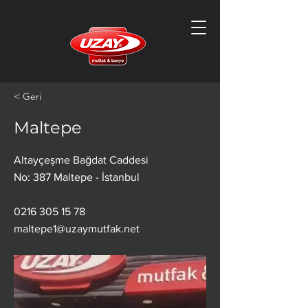
< Geri
Maltepe
Altayçeşme Bağdat Caddesi
No: 387 Maltepe - İstanbul
0216 305 15 78
maltepe1@uzaymutfak.net