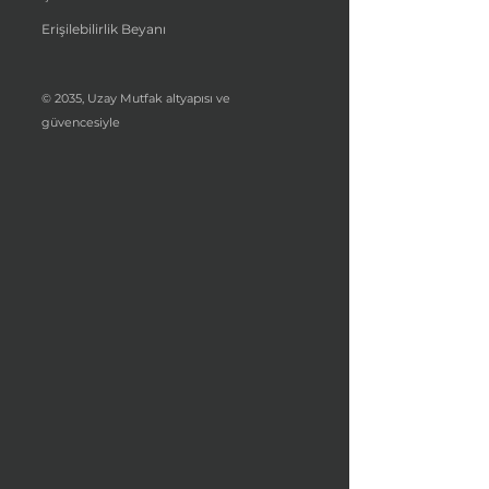
Erişilebilirlik Beyanı
© 2035, Uzay Mutfak altyapısı ve
güvencesiyle