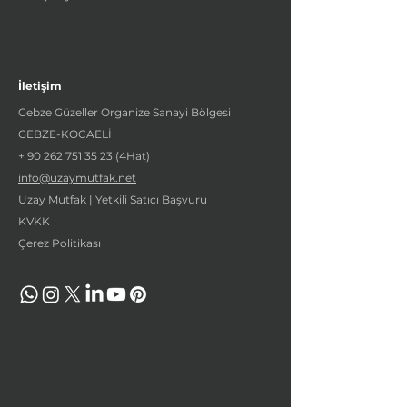
İletişim
Gebze Güzeller Organize Sanayi Bölgesi
GEBZE-KOCAELİ
+
90 262 751 35 23
(4Hat)
info@uzaymutfak.net
Uzay Mutfak | Yetkili Satıcı Başvuru
KVKK
Çerez Politikası