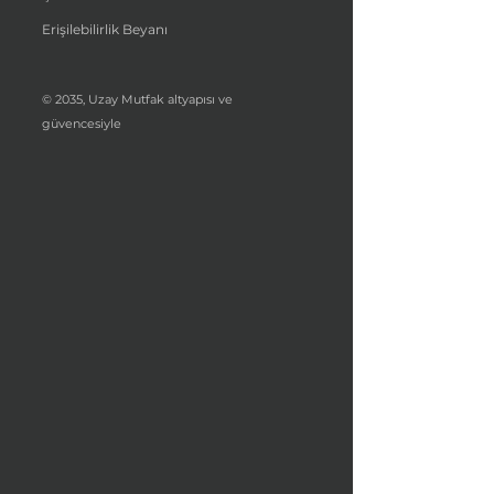
Erişilebilirlik Beyanı
© 2035, Uzay Mutfak altyapısı ve
güvencesiyle