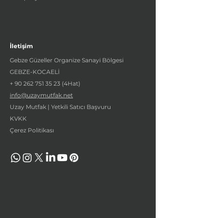
İletişim
Gebze Güzeller Organize Sanayi Bölgesi
GEBZE-KOCAELİ
+
90 262 751 35 23
(4Hat)
info@uzaymutfak.net
Uzay Mutfak | Yetkili Satıcı Başvuru
KVKK
Çerez Politikası