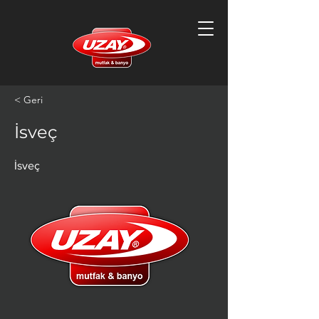
< Geri
İsveç
İsveç