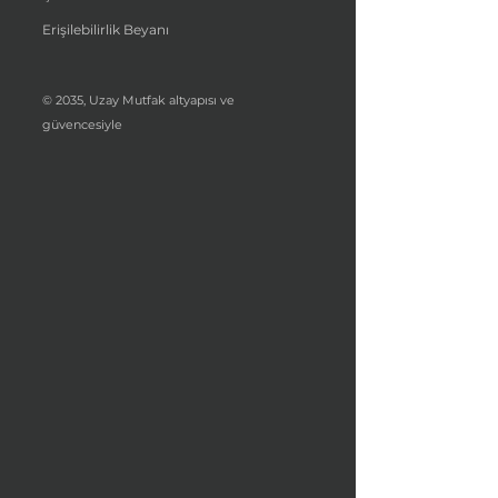
Erişilebilirlik Beyanı
© 2035, Uzay Mutfak altyapısı ve
güvencesiyle