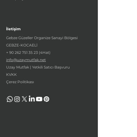
İletişim
Gebze Güzeller Organize Sanayi Bölgesi
GEBZE-KOCAELİ
+
90 262 751 35 23
(4Hat)
info@uzaymutfak.net
Uzay Mutfak | Yetkili Satıcı Başvuru
KVKK
Çerez Politikası