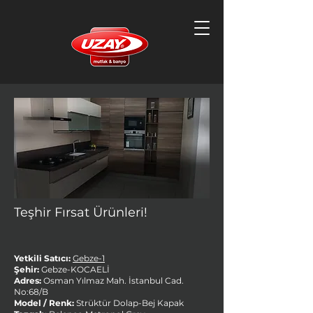
Teşhir Fırsat Ürünleri!
Yetkili Satıcı:
Gebze-1
Şehir:
Gebze-KOCAELİ
Adres:
Osman Yılmaz Mah. İstanbul Cad.
No:68/B
Model / Renk:
Strüktür Dolap-Bej Kapak