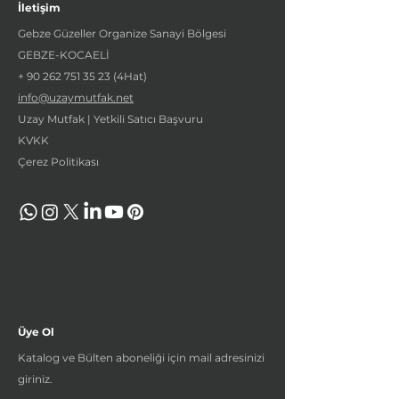
İletişim
Gebze Güzeller Organize Sanayi Bölgesi
GEBZE-KOCAELİ
+
90 262 751 35 23
(4Hat)
info@uzaymutfak.net
Uzay Mutfak | Yetkili Satıcı Başvuru
KVKK
Çerez Politikası
Üye Ol
Katalog ve Bülten aboneliği için mail adresinizi
giriniz.