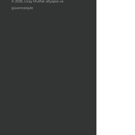
© 2035, Uzay Mutfak altyapısı ve
güvencesiyle