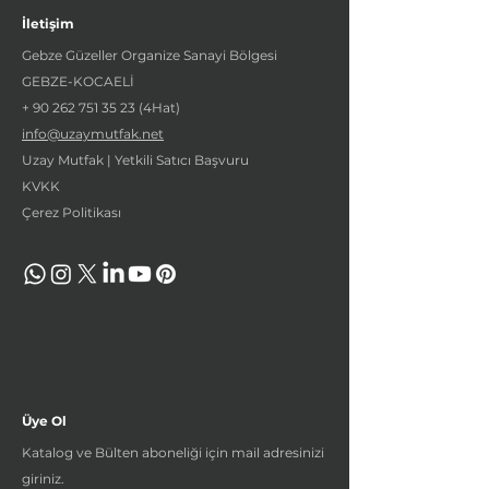
İletişim
Gebze Güzeller Organize Sanayi Bölgesi
GEBZE-KOCAELİ
+
90 262 751 35 23
(4Hat)
info@uzaymutfak.net
Uzay Mutfak | Yetkili Satıcı Başvuru
KVKK
Çerez Politikası
Üye Ol
Katalog ve Bülten aboneliği için mail adresinizi
giriniz.