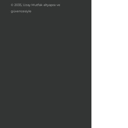
© 2035, Uzay Mutfak altyapısı ve
güvencesiyle