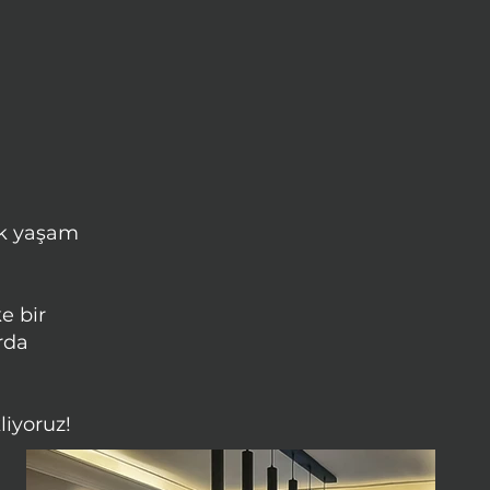
ek yaşam
e bir
rda
liyoruz!