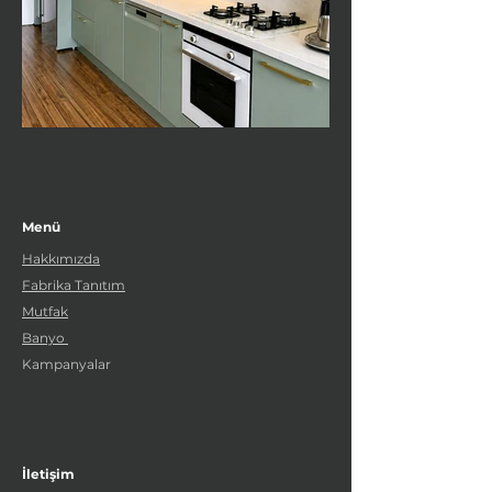
Menü
Hakkımızda
Fabrika Tanıtım
Mutfak
Banyo
Kampanyalar
İletişim