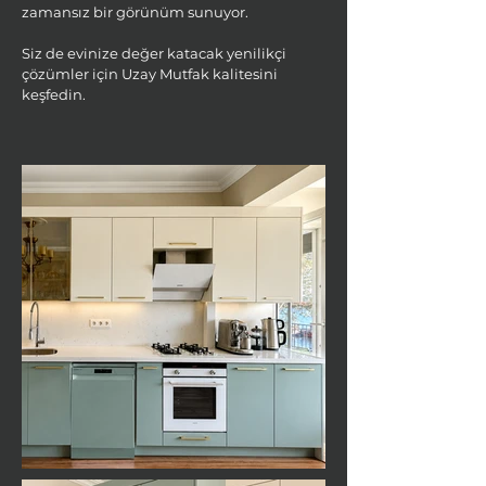
zamansız bir görünüm sunuyor.
Siz de evinize değer katacak yenilikçi
çözümler için Uzay Mutfak kalitesini
keşfedin.