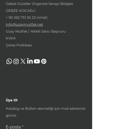
Gebze Güzeller Organize Sanayi Bölgesi
GEBZE-KOCAELİ
+
90 262 751 35 23
(4Hat)
info@uzaymutfak.net
Uzay Mutfak | Yetkili Satıcı Başvuru
KVKK
Çerez Politikası
Üye Ol
Katalog ve Bülten aboneliği için mail adresinizi
giriniz.
E-posta