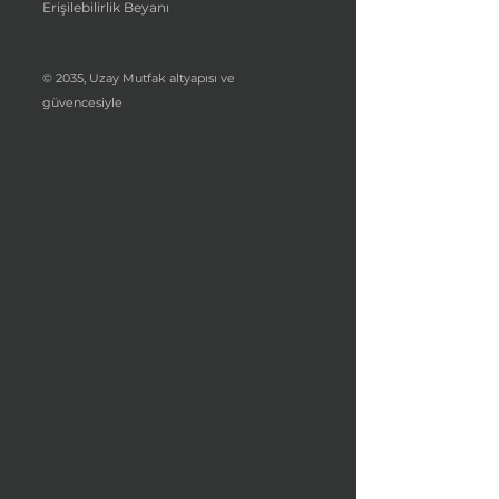
Erişilebilirlik Beyanı
© 2035, Uzay Mutfak altyapısı ve
güvencesiyle