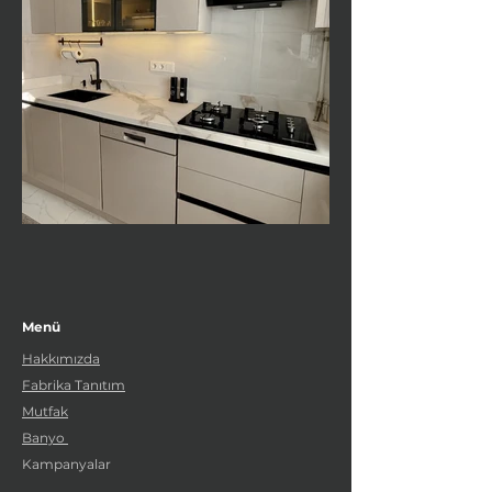
Menü
Hakkımızda
Fabrika Tanıtım
Mutfak
Banyo
Kampanyalar