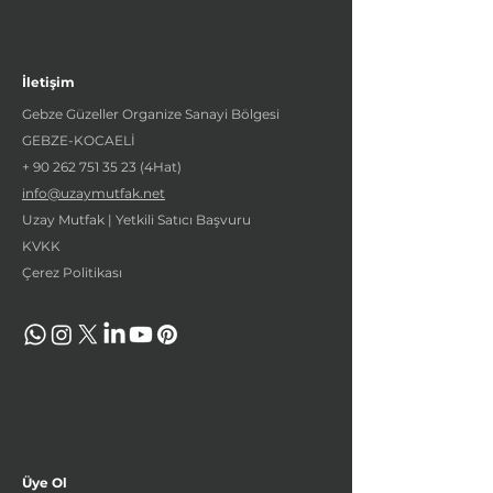
İletişim
Gebze Güzeller Organize Sanayi Bölgesi
GEBZE-KOCAELİ
+
90 262 751 35 23
(4Hat)
info@uzaymutfak.net
Uzay Mutfak | Yetkili Satıcı Başvuru
KVKK
Çerez Politikası
Üye Ol