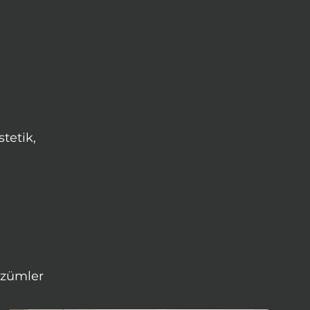
stetik,
özümler