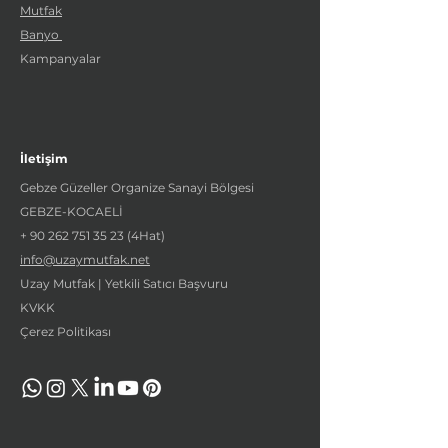
Mutfak
Banyo
Kampanyalar
İletişim
Gebze Güzeller Organize Sanayi Bölgesi
GEBZE-KOCAELİ
+
90 262 751 35 23
(4Hat)
info@uzaymutfak.net
Uzay Mutfak | Yetkili Satıcı Başvuru
KVKK
Çerez Politikası