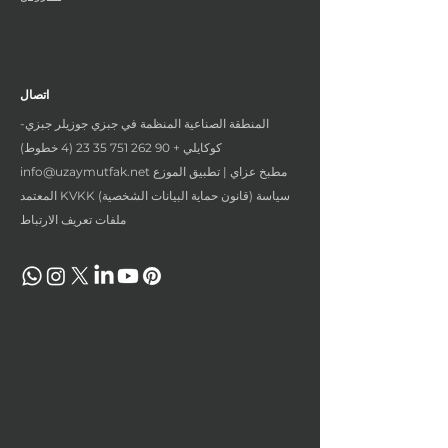
اتصال
المنطقة الصناعية المنظمة في جبزي جوزيلر جبزي-
كوكايلي +
90 262 751 35 23 (4
خطوط)
مطبخ عزاي | تطبيق الموزع
info@uzaymutfak.net
المعتمد KVKK (قانون حماية البيانات الشخصية) سياسة
ملفات تعريف الارتباط