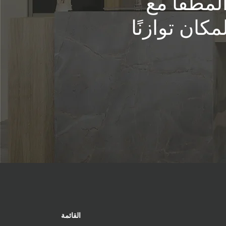
المطفأ مع
كان توازنًا
القائمة