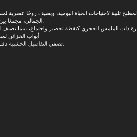
لمطبخ تلبية لاحتياجات الحياة اليومية، ويضيف روحًا عصرية ل
الجمالي، مجمعًا بين الوظائفية والأناقة معًا.
رة ذات الملمس الحجري كنقطة تحضير واجتماع، بينما تضيف
أبواب الخزائن لمسة من الأناقة البسيطة.
تضفي التفاصيل الخشبية دفءً وطبيعية على المكان.