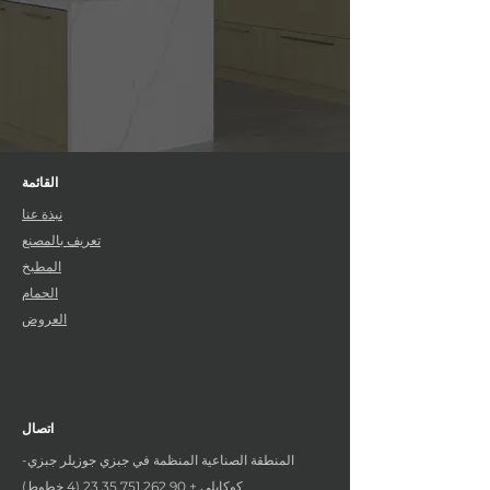
القائمة
نبذة عنا
تعريف بالمصنع
المطبخ
الحمام
العروض
اتصال
المنطقة الصناعية المنظمة في جبزي جوزيلر جبزي-
كوكايلي +
90 262 751 35 23 (4
خطوط)