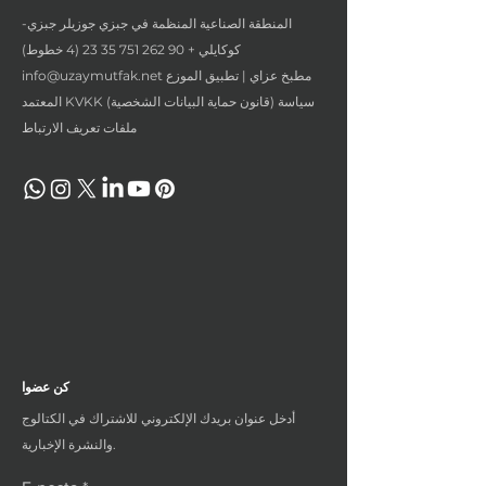
المنطقة الصناعية المنظمة في جبزي جوزيلر جبزي-
كوكايلي +
90 262 751 35 23 (4
خطوط)
مطبخ عزاي | تطبيق الموزع
info@uzaymutfak.net
المعتمد KVKK (قانون حماية البيانات الشخصية) سياسة
ملفات تعريف الارتباط
كن عضوا
أدخل عنوان بريدك الإلكتروني للاشتراك في الكتالوج
والنشرة الإخبارية.