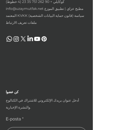
كوكايلي +
90 262 751 35 23 (4
خطوط)
مطبخ عزاي | تطبيق الموزع
info@uzaymutfak.net
المعتمد KVKK (قانون حماية البيانات الشخصية) سياسة
ملفات تعريف الارتباط
كن عضوا
أدخل عنوان بريدك الإلكتروني للاشتراك في الكتالوج
والنشرة الإخبارية.
E-posta