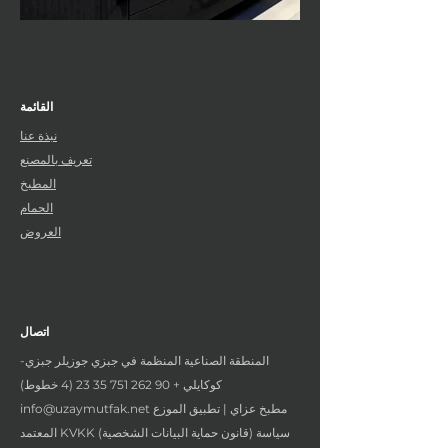
القائمة
نبذة عنا
تعريف بالمصنع
المطبخ
الحمام
العروض
اتصال
المنطقة الصناعية المنظمة في جبزي جوزيلر جبزي-
كوكايلي +
90 262 751 35 23 (4
خطوط)
مطبخ عزاي | تطبيق الموزع
info@uzaymutfak.net
المعتمد KVKK (قانون حماية البيانات الشخصية) سياسة